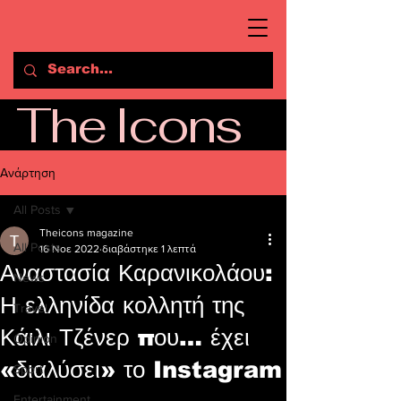
The Icons
Ανάρτηση
All Posts
Theicons magazine
All Posts
16 Νοε 2022
διαβάστηκε 1 λεπτά
Αναστασία Καρανικολάου:
News
Η ελληνίδα κολλητή της
Travel
Κάιλι Τζένερ που… έχει
Opinion
«διαλύσει» το Instagram
Sport
Entertainment