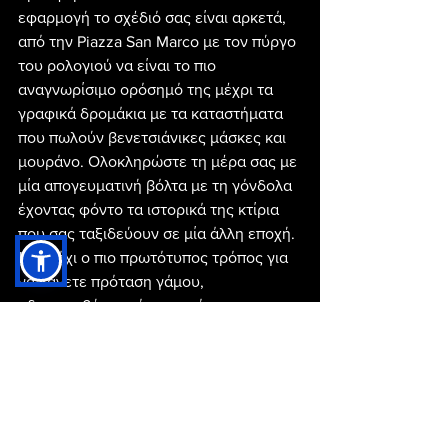
εφαρμογή το σχέδιό σας είναι αρκετά, 
από την Piazza San Marco με τον πύργο 
του ρολογιού να είναι το πιο 
αναγνωρίσιμο ορόσημό της μέχρι τα 
γραφικά δρομάκια με τα καταστήματα 
που πωλούν βενετσιάνικες μάσκες και 
μουράνο. Ολοκληρώστε τη μέρα σας με 
μία απογευματινή βόλτα με τη γόνδολα 
έχοντας φόντο τα ιστορικά της κτίρια 
που σας ταξιδεύουν σε μία άλλη εποχή. 
Ίσως όχι ο πιο πρωτότυπος τρόπος για 
να κάνετε πρόταση γάμου, 
αδιαμφισβήτητα όμως από τους πιο 
ρομαντικούς.