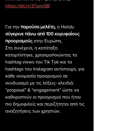
https://bit.ly/3TqnnSB
Για την 
παρούσα μελέτη,
 η Holidu 
σύγκρινε πάνω από 100 κορυφαίους 
προορισμούς
 στην Ευρώπη.
Στη συνέχεια, η κατάταξη 
καταρτίστηκε, χρησιμοποιώντας τα 
hashtag views του Tik Tok και τα 
hashtags του Instagram αντίστοιχα, για 
κάθε ονομασία προορισμού σε 
συνδυασμό με τις λέξεις- κλειδιά: 
“proposal” & “engagement” ώστε να 
καθοριστούν οι προορισμοί που ήταν 
πιο δημοφιλείς και περιζήτητοι από τις 
αναζητήσεις των χρηστών.