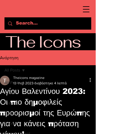
The Icons
Ανάρτηση
All Posts
Theicons magazine
All Posts
13 Φεβ 2023
διαβάστηκε 4 λεπτά
Αγίου Βαλεντίνου 2023:
News
Οι πιο δημοφιλείς
Travel
προορισμοί της Ευρώπης
Opinion
για να κάνεις πρόταση
Sport
Entertainment