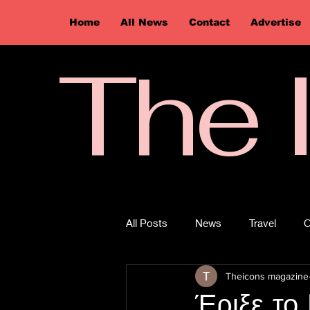
Home
All News
Contact
Advertise
The 
All Posts
News
Travel
O
Theicons magazine
Έριξε το